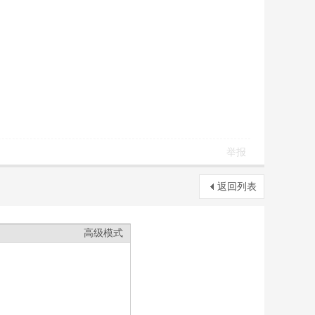
举报
返回列表
高级模式