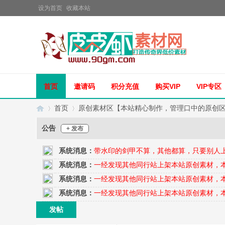
设为首页
收藏本站
首页
邀请码
积分充值
购买VIP
VIP专区
首页
原创素材区【本站精心制作，管理口中的原创
公告
+ 发布
系统消息：
带水印的剑甲不算，其他都算，只要别人
传
»
›
系统消息：
一经发现其他同行站上架本站原创素材，
系统消息：
一经发现其他同行站上架本站原创素材，
系统消息：
一经发现其他同行站上架本站原创素材，
发帖