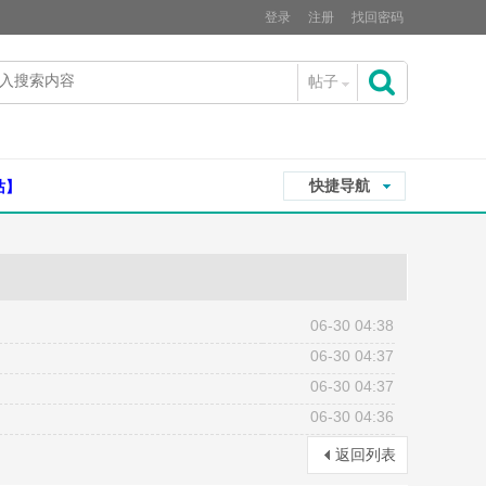
登录
注册
找回密码
帖子
搜
快捷导航
站】
索
06-30 04:38
06-30 04:37
06-30 04:37
06-30 04:36
返回列表