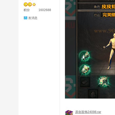
材
积分
1602688
发消息
网
皮
原创首饰24098.rar