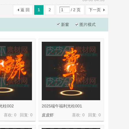
返 回
1
2
/ 2 页
下一页
新窗
图片模式
光柱002
2025端午福利光柱001
喜欢: 0 回复:
0
皮皮虾
喜欢: 0 回复:
0