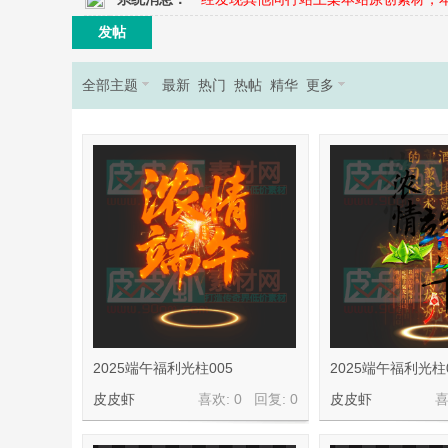
发帖
奇
全部主题
最新
热门
热帖
精华
更多
素
2025端午福利光柱005
2025端午福利光柱
皮皮虾
喜欢: 0 回复:
0
皮皮虾
喜