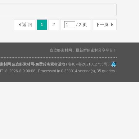
返 回
1
2
/ 2 页
下一页
皮皮虾素材网，最新鲜的素材分享平台！
素材网 皮皮虾素材网-免费传奇素材基地
(
鲁ICP备2021012755号
)
T+8, 2026-8-9 00:08
, Processed in 0.233014 second(s), 35 queries .