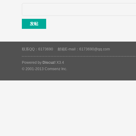
发帖
素
联系QQ：6173690
邮箱E-mail：6173690@qq.com
Powered by
Discuz!
X3.4
© 2001-2013
Comsenz Inc.
材