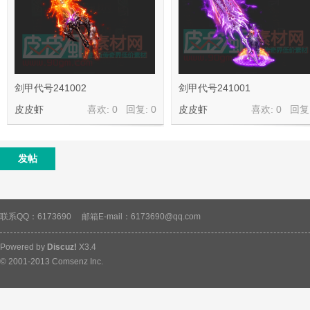
素
剑甲代号241002
剑甲代号241001
皮皮虾
喜欢: 0 回复:
0
皮皮虾
喜欢: 0 回复
发帖
材
联系QQ：6173690
邮箱E-mail：6173690@qq.com
Powered by
Discuz!
X3.4
© 2001-2013
Comsenz Inc.