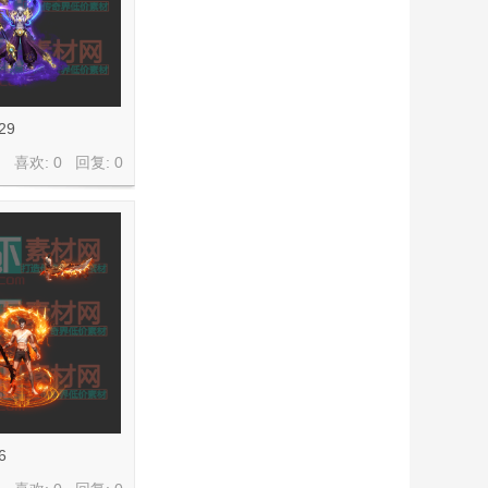
29
喜欢: 0 回复:
0
6