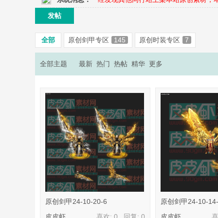
发帖
奇
全部
原创剑甲专区
145
原创时装专区
7
全部主题
最新
热门
热帖
精华
更多
素
原创剑甲24-10-20-6
原创剑甲24-10-14-
皮皮虾
喜欢: 0 回复:
0
皮皮虾
喜